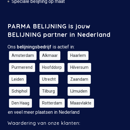
Speciale belijning op maat
PARMA BELIJNING is jouw
BELIJNING partner in Nederland
Ons
belijningsbedrijf
is actief in:
Amsterdam
Alkmaar
Haarlem
Purmerend
Hoofddorp
Hilversum
Leiden
Utrecht
Zaandam
Schiphol
Tilburg
IJmuiden
Den Haag
Rotterdam
Maasvlakte
en veel meer plaatsen in Nederland
Waardering van onze klanten: