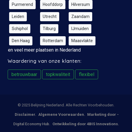
Purmerend
Hoofddorp
Hilversum
Leiden
Utrecht
Zaandam
Schiphol
Tilburg
IJmuiden
Den Haag
Rotterdam
Maasvlakte
en veel meer plaatsen in Nederland
Waardering van onze klanten:
betrouwbaar
topkwaliteit
flexibel
© 2025 Belijning Nederland. Alle Rechten Voorbehouden.
Disclaimer.
Algemene Voorwaarden.
Marketing door -
Digital Economy Hub.
Ontwikkeling door 4BIS Innovations.